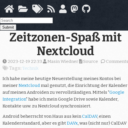
Skip
to
main
content
Submit
Zeitzonen-Spaß mit
Nextcloud
2023-12-19 22:33
Masin Wiedner
Source
Comment
Tags:
Technik
Ich habe meine heutige Neuerstellung meines Kontos bei
meiner
Nextcloud
mal genutzt, die Einrichtung der Kalender
auf meinen Androiden zu vervollständigen. Mittels "
Google
Integration
" habe ich mein Google Drive sowie Kalender,
Kontakte usw. zu Nextcloud synchronisiert.
Android beherrscht von Haus aus kein
CalDAV
, einen
Kalenderstandard, aber es gibt
DAVx
, was (nicht nur) CalDAV