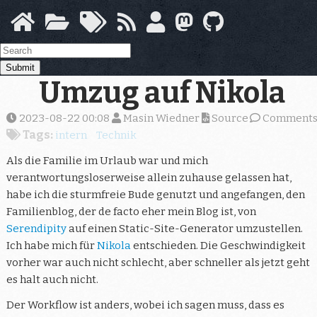
Skip
to
main
content
Submit
Umzug auf Nikola
2023-08-22 00:08
Masin Wiedner
Source
Comment
Tags:
intern
Technik
Als die Familie im Urlaub war und mich
verantwortungsloserweise allein zuhause gelassen hat,
habe ich die sturmfreie Bude genutzt und angefangen, den
Familienblog, der de facto eher mein Blog ist, von
Serendipity
auf einen Static-Site-Generator umzustellen.
Ich habe mich für
Nikola
entschieden. Die Geschwindigkeit
vorher war auch nicht schlecht, aber schneller als jetzt geht
es halt auch nicht.
Der Workflow ist anders, wobei ich sagen muss, dass es