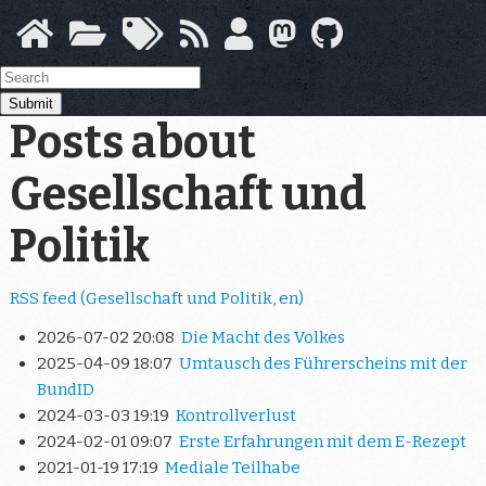
Skip
to
main
content
Submit
Posts about
Gesellschaft und
Politik
RSS feed (Gesellschaft und Politik, en)
2026-07-02 20:08
Die Macht des Volkes
2025-04-09 18:07
Umtausch des Führerscheins mit der
BundID
2024-03-03 19:19
Kontrollverlust
2024-02-01 09:07
Erste Erfahrungen mit dem E-Rezept
2021-01-19 17:19
Mediale Teilhabe