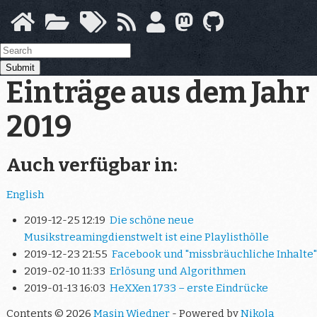
Springe
zum
Hauptinhalt
Submit
Einträge aus dem Jahr
2019
Auch verfügbar in:
English
2019-12-25 12:19
Die schöne neue
Musikstreamingdienstwelt ist eine Playlisthölle
2019-12-23 21:55
Facebook und "missbräuchliche Inhalte"
2019-02-10 11:33
Erlösung und Algorithmen
2019-01-13 16:03
HeXXen 1733 – erste Eindrücke
Contents © 2026
Masin Wiedner
- Powered by
Nikola